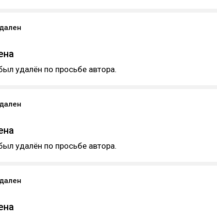
удален
ена
был удалён по просьбе автора.
удален
ена
был удалён по просьбе автора.
удален
ена