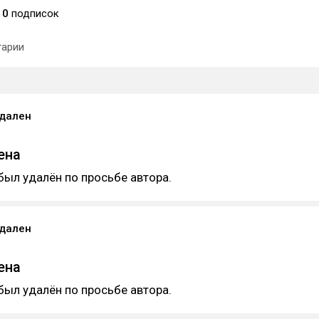
0
подписок
арии
удален
ена
был удалён по просьбе автора.
удален
ена
был удалён по просьбе автора.