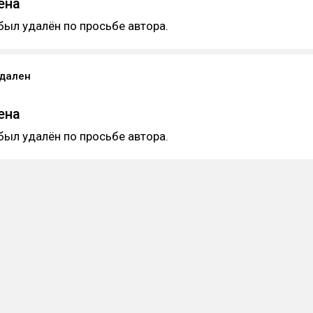
ена
был удалён по просьбе автора.
удален
ена
был удалён по просьбе автора.