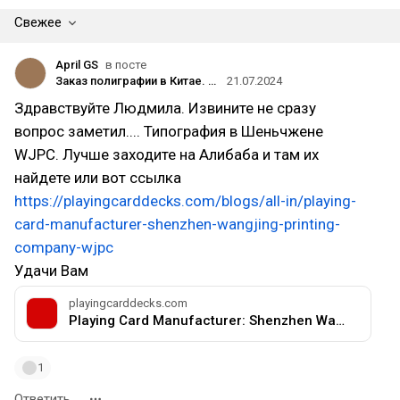
Свежее
April GS
в посте
Заказ полиграфии в Китае. Это не первый раз и это уже Качество!
21.07.2024
Здравствуйте Людмила. Извините не сразу
вопрос заметил.... Типография в Шеньчжене
WJPC. Лучше заходите на Алибаба и там их
найдете или вот ссылка
https://playingcarddecks.com/blogs/all-in/playing-
card-manufacturer-shenzhen-wangjing-printing-
company-wjpc
Удачи Вам
playingcarddecks.com
Playing Card Manufacturer: Shenzhen Wangjing Printing Company (WJPC)
1
Ответить