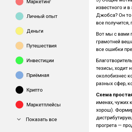
Маркетинг
известного и в
Джобса? Он то 
Личный опыт
все получится,
Деньги
Вот мы с вами 
грамотней веша
Путешествия
все ошибки пр
Инвестиции
Благотворитель
тезисы, ходит 
Приёмная
околобизнес ко
разных сфер, к
Крипто
Схема простая
именах, чужих к
Маркетплейсы
хорош). Форми
дистрибутируеш
Показать все
прогрета — про