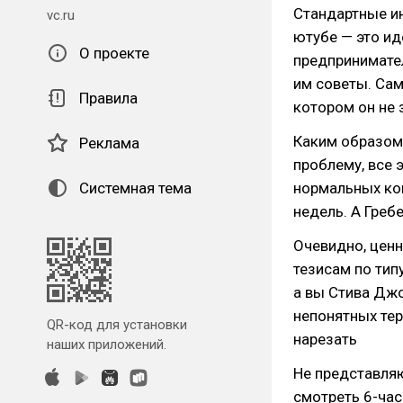
Стандартные и
vc.ru
ютубе — это ид
О проекте
предпринимател
им советы. Са
Правила
котором он не 
Каким образом 
Реклама
проблему, все 
Системная тема
нормальных кон
недель. А Гребе
Очевидно, ценн
тезисам по типу
а вы Стива Джо
непонятных те
QR-код для установки
нарезать
наших приложений.
Не представляю
смотреть 6-час