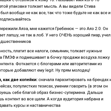
 этой упаковке толкает мысль. А вы видели Стива
был вообще не как все, так что тоже будьте не как все и
 подписывайтесь
пережили Аяза, мне кажется Гребенюк — это Аяз 2.0. Он
ет лапшу, не так в лоб. У него ОЧЕНЬ хороший пиар, учел
едшественников
ность, платит все налоги, семьянин, толкает
нужные
на ПМЭФ и подмешивает в бочку продажи воздуха ложку
нтента. Фоткается с блогерами или авторитетами из
оторые добавляют ему legit. Ну прям молодец!
, как две копейки:
сначала паразитировать на брендах 
ейсах, популистких тезисах, умении говорить (в этом он
руешь себе благой образ бизнес-супермена. Дальше
ь контент во все щели. А когда аудитория набрана и
давать курсы и наставничества