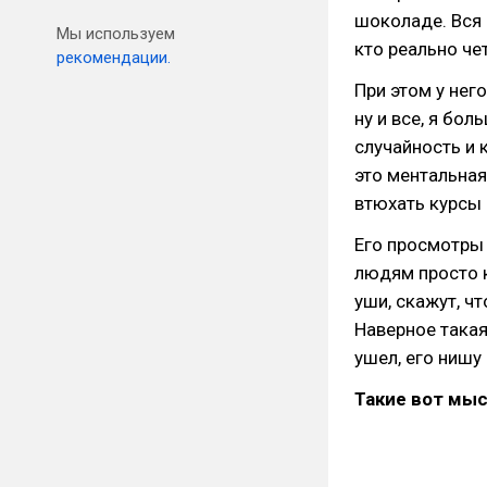
шоколаде. Вся 
Мы используем
кто реально че
рекомендации.
При этом у нег
ну и все, я бол
случайность и 
это ментальная
втюхать курсы
Его просмотры
людям просто 
уши, скажут, ч
Наверное такая
ушел, его нишу
Такие вот мы