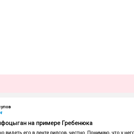
упов
фоцыган на примере Гребенюка
о видеть его в ленте рилсов, честно. Понимаю, что у нег