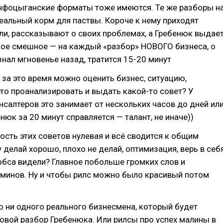
нфоцыганские форматы тоже имеются. Те же разборы н
еальный корм для паствы. Короче к нему приходят
и, рассказывают о своих проблемах, а Гребенюк выдае
мое смешное — на каждый «разбор» НОВОГО бизнеса, о
знал мгновенье назад, тратится 15-20 минут
за это время можно оценить бизнес, ситуацию,
это проанализировать и выдать какой-то совет? У
салтеров это занимает от нескольких часов до дней ил
нюк за 20 минут справляется — талант, не иначе))
ость этих советов нулевая и всё сводится к общим
 делай хорошо, плохо не делай, оптимизация, верь в себя
бса видели? Главное побольше громких слов и
рминов. Ну и чтобы рилс можно было красивый потом
 ни одного реального бизнесмена, который будет
овой разбор Гребенюка. Или рилсы про успех малины в