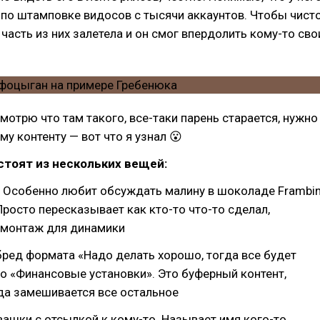
по штамповке видосов с тысячи аккаунтов. Чтобы чист
часть из них залетела и он смог впердолить кому-то сво
отрю что там такого, все-таки парень старается, нужно
му контенту — вот что я узнал 😮
стоят из нескольких вещей:
. Особенно любит обсуждать малину в шоколаде Frambin
росто пересказывает как кто-то что-то сделал,
-монтаж для динамики
бред формата «Надо делать хорошо, тогда все будет
о «Финансовые установки». Это буферный контент,
да замешивается все остальное
ашки с отсылкой к кому-то. Называет имя кого-то