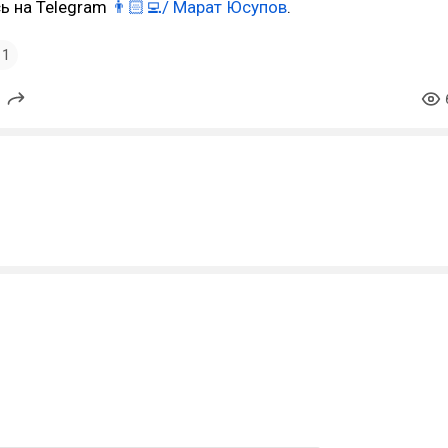
ь на Telegram
👨🏻‍💻/ Марат Юсупов
.
1