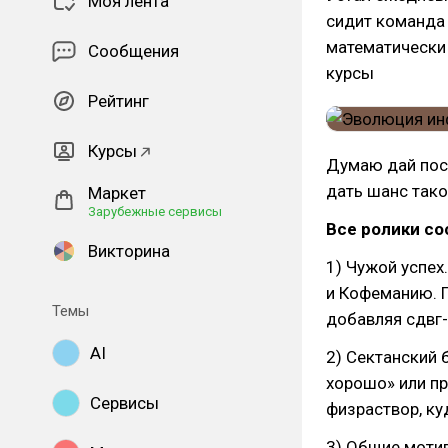
Моя лента
сидит команда 
математически 
Сообщения
курсы
Рейтинг
Курсы
Думаю дай посм
дать шанс тако
Маркет
Зарубежные сервисы
Все ролики со
Викторина
1) Чужой успех
и Кофеманию. П
Темы
добавляя сдвг
AI
2) Сектанский 
хорошо» или пр
Сервисы
физраствор, ку
3) Общие мотив