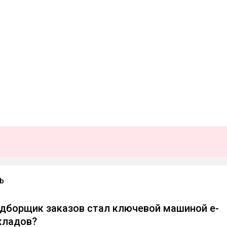
ub
дборщик заказов стал ключевой машиной e-
кладов?