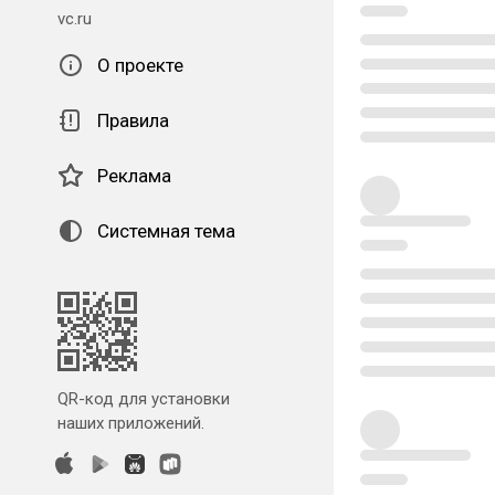
vc.ru
О проекте
Правила
Реклама
Системная тема
QR-код для установки
наших приложений.