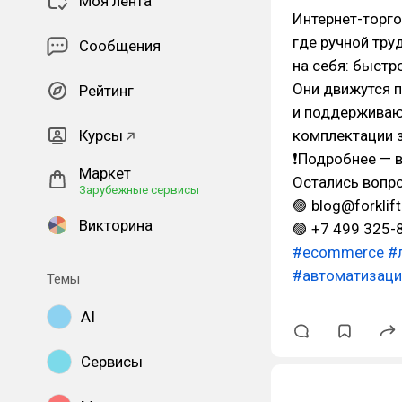
Моя лента
Интернет-торго
где ручной тру
Сообщения
на себя: быстр
Они движутся п
Рейтинг
и поддерживают
Курсы
комплектации з
❗Подробнее — 
Маркет
Остались вопр
Зарубежные сервисы
🟣 blog@forklift
Викторина
🟣 +7 499 325-
#ecommerce
#
#автоматизаци
Темы
AI
Сервисы