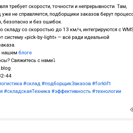
вля требует скорости, точности и непрерывности. Там,
д уже не справляется, подборщики заказов берут процес
о, безопасно и без ошибок.
о складу со скоростью до 13 км/ч, интегрируются с WM
 систему «pick-by-light» — всё ради идеальной
аказа.
в нашем
блоге
осы? Свяжитесь с нами⤵
.blog
82-44
логистика
#склад
#подборщикЗаказов
#forklift
я
#складскаяТехника
#эффективность
#технологии