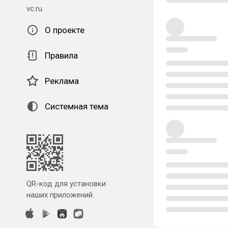
vc.ru
О проекте
Правила
Реклама
Системная тема
QR-код для установки
наших приложений.