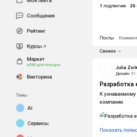
Моя лента
1
подписчик
26
Сообщения
Рейтинг
Посты
Коммент
Курсы
Свежее
Маркет
eSIM для поездок
Julia Zor
Дизайн
31.
Викторина
Разработка 
К узнаваемому 
Темы
компании.
AI
Сервисы
Показать полн