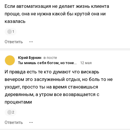
Если автоматизация не делает жизнь клиента
проще, она не нужна какой бы крутой она ни
казалась
1
Ответить
Юрий Буркин
в посте
Ты мнишь себя богом, но тонешь в фенибуте и алкоголе: честный разбор тревоги, которую вы заливаете
12 мая
И правда есть те кто думают что вискарь
вечером это заслуженный отдых, но боль то не
уходит, просто ты на время становишься
деревянным, а утром все возвращается с
процентами
2
Ответить