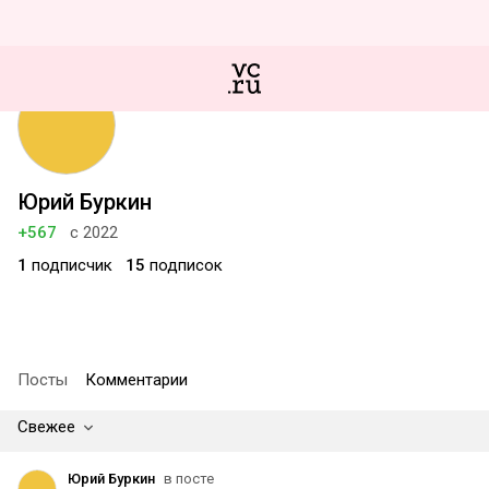
Юрий Буркин
+567
с 2022
1
подписчик
15
подписок
Посты
Комментарии
Свежее
Юрий Буркин
в посте