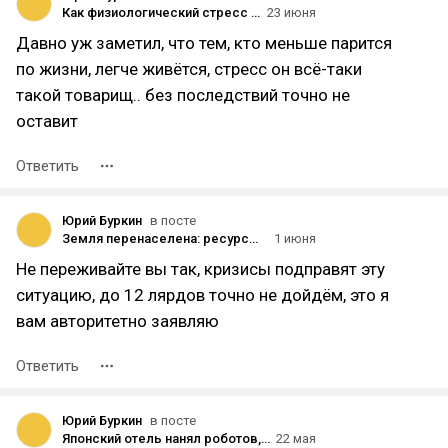
Как физиологический стресс влияет на прогрессию опухолей
23 июня
Давно уж заметил, что тем, кто меньше парится
по жизни, легче живётся, стресс он всё-таки
такой товарищ.. без последствий точно не
оставит
Ответить
Юрий Буркин
в посте
Земля перенаселена: ресурсы для будущих поколений под угрозой
1 июня
Не переживайте вы так, кризисы подправят эту
ситуацию, до 12 лярдов точно не дойдём, это я
вам авторитетно заявляю
Ответить
Юрий Буркин
в посте
Японский отель нанял роботов, а потом уволил
22 мая