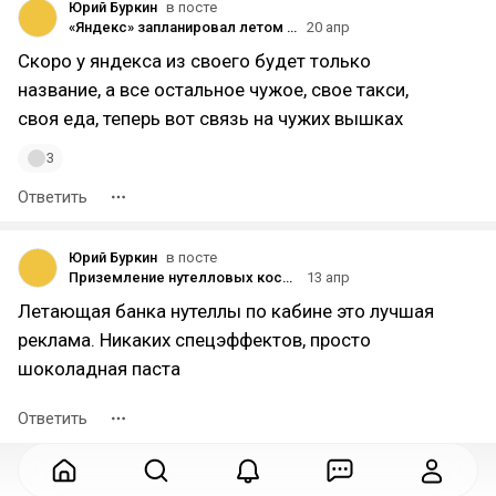
Юрий Буркин
в посте
«Яндекс» запланировал летом 2026 года запустить виртуального мобильного оператора на сети «Билайна» — «Ъ»
20 апр
Скоро у яндекса из своего будет только
название, а все остальное чужое, свое такси,
своя еда, теперь вот связь на чужих вышках
3
Ответить
Юрий Буркин
в посте
Приземление нутелловых космонавтов, а также деанон Сатоши Накамото
13 апр
Летающая банка нутеллы по кабине это лучшая
реклама. Никаких спецэффектов, просто
шоколадная паста
Ответить