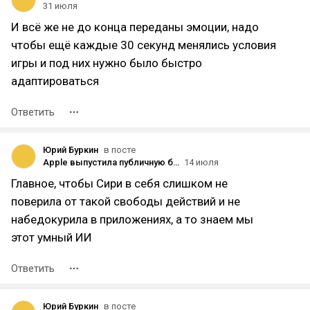
31 июля
И всё же не до конца переданы эмоции, надо
чтобы ещё каждые 30 секунд менялись условия
игры и под них нужно было быстро
адаптироваться
Ответить
Юрий Буркин
в посте
Apple выпустила публичную бета-версию iOS 27 с обновлённой Siri на базе ИИ, улучшенной производительностью и дополнительными настройками для Liquid Glass
14 июля
Главное, чтобы Сири в себя слишком не
поверила от такой свободы действий и не
набедокурила в приложениях, а то знаем мы
этот умный ИИ
Ответить
Юрий Буркин
в посте