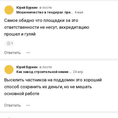
Юрий Буркин
в посте
Мошенничество в тендерах: признаки, которые стоит учитывать поставщикам
4 мая
Самое обидно что площадки за это
ответственности не несут, аккредитацию
прошел и гуляй
1
Ответить
Юрий Буркин
в посте
Как завод строительной химии объединил Я.Директ, VK-рекламу и контент-маркетинг и привлек 300+ крупных клиентов вместо мелких частников
24 апр
Выселить частников на поддомен это хороший
способ сохранить их деньги, но не мешать
основной работе
Ответить