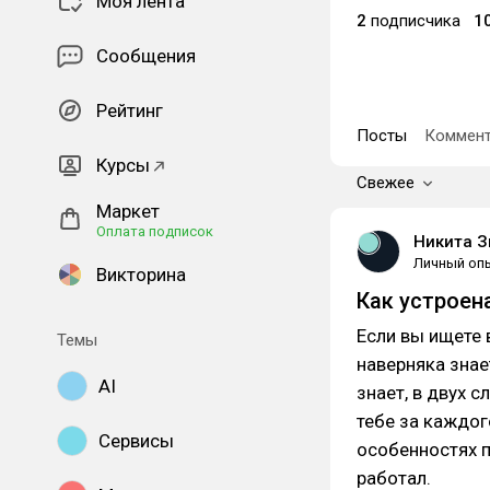
Моя лента
2
подписчика
1
Сообщения
Рейтинг
Посты
Коммент
Курсы
Свежее
Маркет
Оплата подписок
Никита З
Личный оп
Викторина
Как устроен
Если вы ищете 
Темы
наверняка знае
AI
знает, в двух 
тебе за каждог
Сервисы
особенностях 
работал.