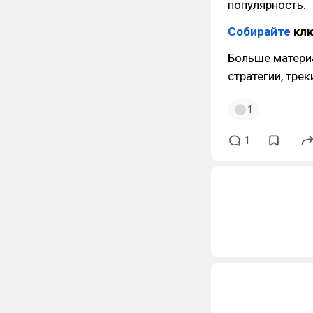
популярность.
Собирайте
клю
Больше матери
стратегии, тре
1
1