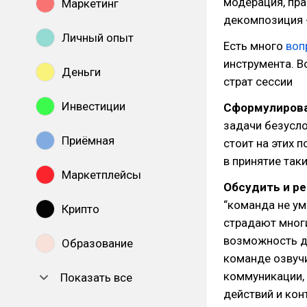
модерация, пра
Маркетинг
декомпозиция - 
Личный опыт
Есть много
воп
инструмента. В
Деньги
страт сессии
Инвестиции
Сформулирова
задачи безусло
Приёмная
стоит на этих 
в принятие так
Маркетплейсы
Обсудить и р
“команда не ум
Крипто
страдают многи
возможность д
Образование
команде озвучи
коммуникации, 
Показать все
действий и кон