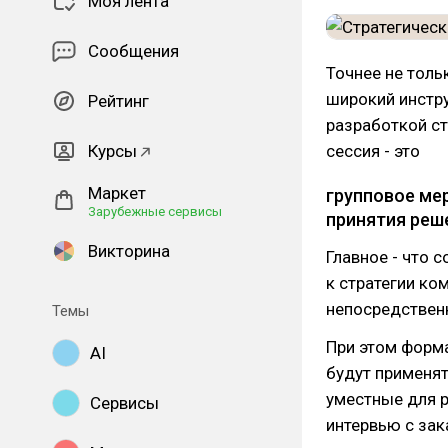
Моя лента
Сообщения
Точнее не толь
широкий инстру
Рейтинг
разработкой ст
Курсы
сессия - это
Маркет
групповое ме
Зарубежные сервисы
принятия реш
Викторина
Главное - что
к стратегии к
непосредственн
Темы
При этом форма
AI
будут применя
уместные для р
Сервисы
интервью с зак