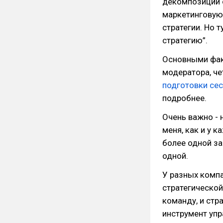
декомпозиции с
маркетинговую
стратегии. Но т
стратегию”.
Основными фак
модератора, ч
подготовки се
подробнее.
Очень важно - 
меня, как и у 
более одной за
одной.
У разных комп
стратегическо
команду, и стр
инструмент упр