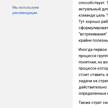
способствует. 
Мы используем
актуальный для
рекомендации.
команде цель “
Тут хорошо раб
сформулироват
“встряхивания”
крайне полезны
Иногда первое 
процессе групп
понятная, но в
процессе кото
стоит ставить 
задачи на стр
действительно
определенные 
Также страт се