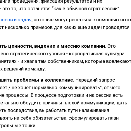
вила проведения, фиксация результатов и их
это то, что останется “как в обычной страт сессии”.
росов и задач
, которые могут решаться с помощью этог
от несколько примеров для каких еще задач проводятся
ть ценности, видение и миссию компании
. Это
вно стратегического уровня - корпоративная культура
понятиях - и хвала тем собственникам, которые вовлекаю
их решений команду.
ешить проблемы в коллективе
. Нередкий запрос
еет / не хочет нормально коммуницировать”, от чего
е процессы. В процессе подготовки и на сессии есть
етально обсудить причины плохой коммуникации, дать
ть последствия, выработать пути налаживания
взять на себя обязательства, сформулировать план
трольные точки.