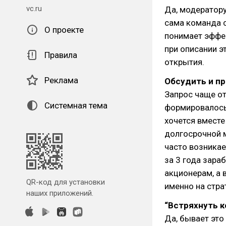
vc.ru
Да, модератор
сама команда с
О проекте
понимает эффе
при описании 
Правила
открытия.
Реклама
Обсудить и п
Запрос чаще от
Системная тема
формировалось 
хочется вместе
долгосрочной 
часто возникае
за 3 года зара
акционерам, а 
QR-код для установки
именно на стра
наших приложений.
“Встряхнуть к
Да, бывает это