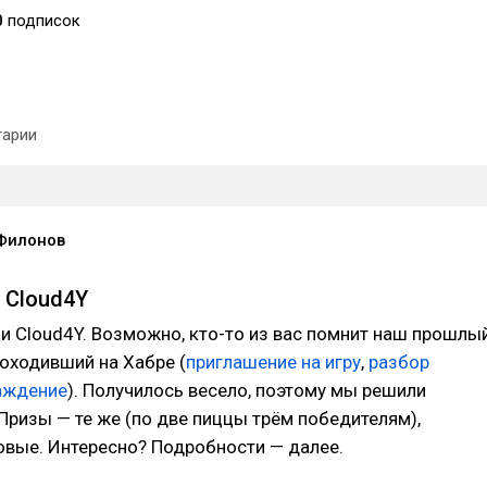
0
подписок
арии
Филонов
 Cloud4Y
зи Cloud4Y. Возможно, кто-то из вас помнит наш прошлы
роходивший на Хабре (
приглашение на игру
,
разбор
раждение
). Получилось весело, поэтому мы решили
 Призы — те же (по две пиццы трём победителям),
овые. Интересно? Подробности — далее.