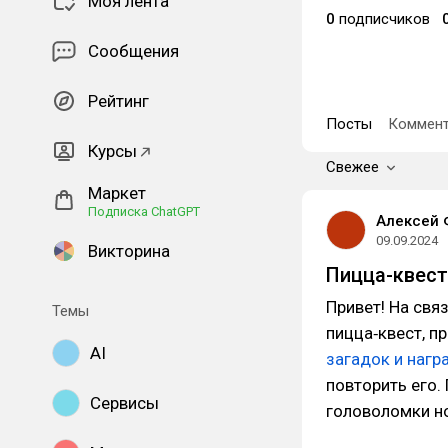
Моя лента
0
подписчиков
Сообщения
Рейтинг
Посты
Коммент
Курсы
Свежее
Маркет
Подписка ChatGPT
Алексей 
09.09.2024
Викторина
Пицца-квест
Привет! На свя
Темы
пицца‑квест, п
AI
загадок и наг
повторить его.
Сервисы
головоломки н