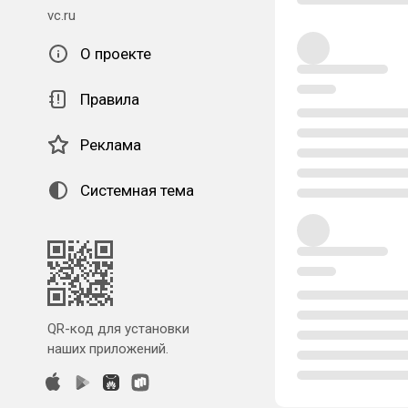
vc.ru
О проекте
Правила
Реклама
Системная тема
QR-код для установки
наших приложений.