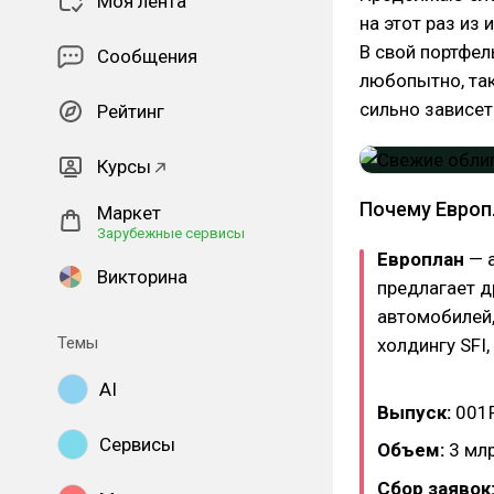
Моя лента
на этот раз из
В свой портфел
Сообщения
любопытно, так
сильно зависет
Рейтинг
Курсы
Почему Европ
Маркет
Зарубежные сервисы
Европлан
— а
Викторина
предлагает д
автомобилей,
Темы
холдингу SFI,
AI
Выпуск:
001
Сервисы
Объем:
3 млр
Сбор заявок