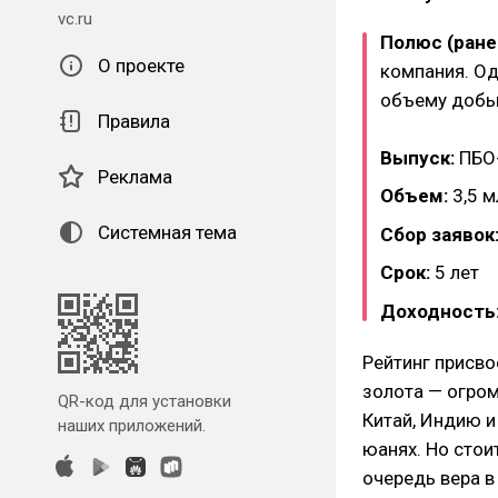
vc.ru
Полюс (ране
О проекте
компания. Од
объему добыч
Правила
Выпуск:
ПБО
Реклама
Объем:
3,5 м
Системная тема
Сбор заявок
Срок:
5 лет
Доходность
Рейтинг присво
золота — огром
QR-код для установки
Китай, Индию и
наших приложений.
юанях. Но стои
очередь вера в