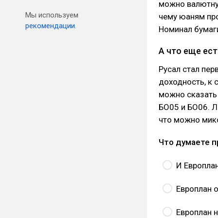
можно валютную
Мы используем
чему юаням про
рекомендации.
Номинал бумаг
А что еще ест
Русал стал пер
доходность, к 
можно сказать 
БО05 и БО06. Л
что можно микс
Что думаете п
И Европлан
Европлан о
Европлан н