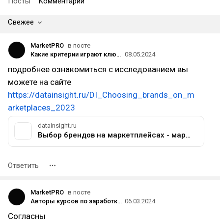
Посты
Комментарии
Свежее
MarketPRO
в посте
Какие критерии играют ключевую роль при выборе новых товаров?
08.05.2024
подробнее ознакомиться с исследованием вы
можете на сайте
https://datainsight.ru/DI_Choosing_brands_on_m
arketplaces_2023
datainsight.ru
Выбор брендов на маркетплейсах - маркетинговое исследование от агентства Data Insight
Ответить
MarketPRO
в посте
Авторы курсов по заработку на маркетплейсах не расскажут вам об этом
06.03.2024
Согласны