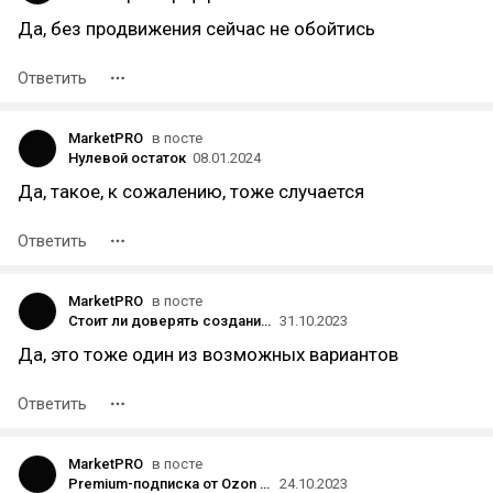
Да, без продвижения сейчас не обойтись
Ответить
MarketPRO
в посте
Нулевой остаток
08.01.2024
Да, такое, к сожалению, тоже случается
Ответить
MarketPRO
в посте
Стоит ли доверять создание описания для карточки товара нейросети
31.10.2023
Да, это тоже один из возможных вариантов
Ответить
MarketPRO
в посте
Premium-подписка от Ozon – нужна ли она селлеру?
24.10.2023