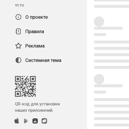
vc.ru
О проекте
Правила
Реклама
Системная тема
QR-код для установки
наших приложений.