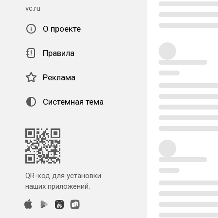
vc.ru
О проекте
Правила
Реклама
Системная тема
QR-код для установки
наших приложений.