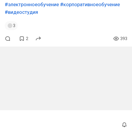
#электронноеобучение
#корпоративноеобучение
#видеостудия
3
2
393