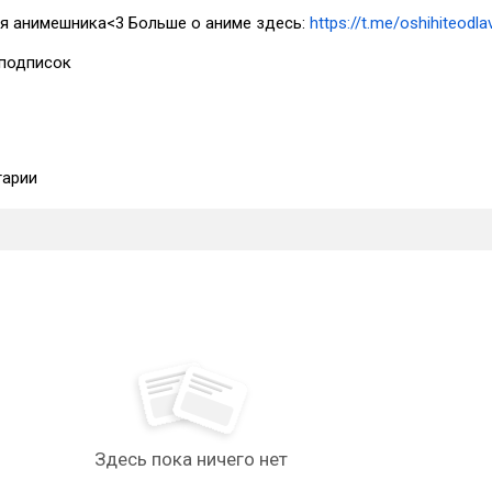
ля анимешника<3 Больше о аниме здесь:
https://t.me/oshihiteodla
подписок
арии
Здесь пока ничего нет