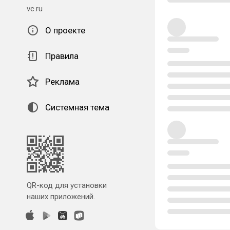
vc.ru
О проекте
Правила
Реклама
Системная тема
QR-код для установки
наших приложений.