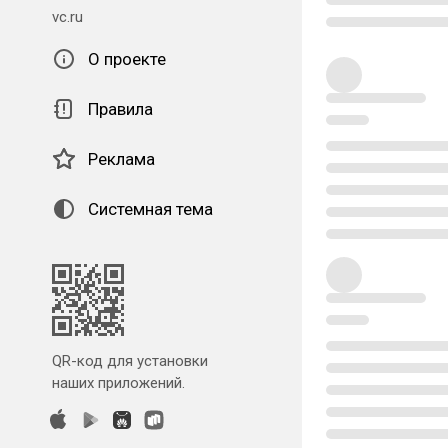
vc.ru
О проекте
Правила
Реклама
Системная тема
QR-код для установки
наших приложений.