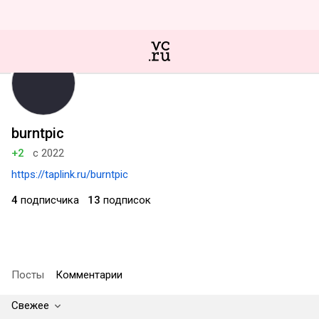
burntpic
+2
с 2022
https://taplink.ru/burntpic
4
подписчика
13
подписок
Посты
Комментарии
Свежее