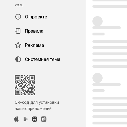
vc.ru
О проекте
Правила
Реклама
Системная тема
QR-код для установки
наших приложений.