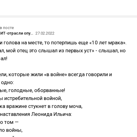
в посте
Сотрудники ИТ-отрасли опубликовали открытое письмо против «операции» в Украине — его подписало больше тысячи человек
27.02.2022
 и голова на месте, то потерпишь еще «10 лет мрака».
л, мой отец это слышал из первых уст» - слышал, но
ал!
ли, которые жили «в войне» всегда говорили и
 одно:
ые, голодные, оборванные!
ы истребительной войной,
а вражине стукнет в голову моча,
 наставления Леонида Ильича:
 о том —
ло войны,