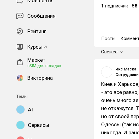
Моя лента
1
подписчик
58
Сообщения
Рейтинг
Посты
Коммент
Курсы
Свежее
Маркет
eSIM для поездок
Икс Маска
Викторина
Киев и Харьков
- это все равн
Темы
очень много зе
не откажутся. 
AI
но от своей пе
Одессы (так ис
Сервисы
никогда. И ран