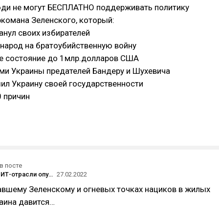
ди не могут БЕСПЛАТНО поддерживать политику
комана Зеленского, который:
анул своих избирателей
 народ на братоубийственную войну
ое состояние до 1млр.долларов США
ми Украины предателей Бандеру и Шухевича
ил Украину своей государственности
0 причин
в посте
Сотрудники ИТ-отрасли опубликовали открытое письмо против «операции» в Украине — его подписало больше тысячи человек
27.02.2022
авшему Зеленскому и огневых точках нациков в жилых
раина давится…