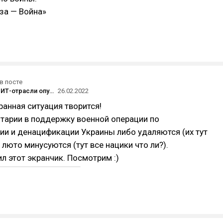
аза — Война»
в посте
Сотрудники ИТ-отрасли опубликовали открытое письмо против «операции» в Украине — его подписало больше тысячи человек
26.02.2022
ранная ситуация творится!
арии в поддержку военной операции по
и и денацификации Украины либо удаляются (их тут
 люто минусуются (тут все нацики что ли?).
л этот экранчик. Посмотрим :)