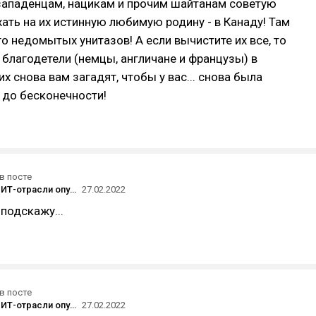
ападенцам, нацикам и прочим шайтанам советую
хать на их истинную любимую родину - в Канаду! Там
о недомытых унитазов! А если вычистите их все, то
лагодетели (немцы, англичане и французы) в
х снова вам загадят, чтобы у вас... снова была
.. до бесконечности!
в посте
Сотрудники ИТ-отрасли опубликовали открытое письмо против «операции» в Украине — его подписало больше тысячи человек
27.02.2022
 подскажу...
в посте
Сотрудники ИТ-отрасли опубликовали открытое письмо против «операции» в Украине — его подписало больше тысячи человек
27.02.2022