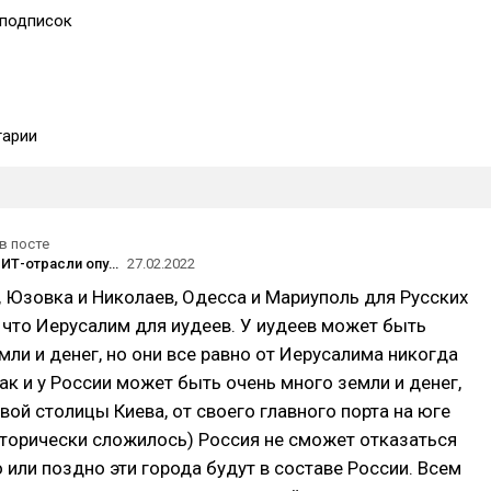
подписок
арии
в посте
Сотрудники ИТ-отрасли опубликовали открытое письмо против «операции» в Украине — его подписало больше тысячи человек
27.02.2022
, Юзовка и Николаев, Одесса и Мариуполь для Русских
о, что Иерусалим для иудеев. У иудеев может быть
мли и денег, но они все равно от Иерусалима никогда
Так и у России может быть очень много земли и денег,
рвой столицы Киева, от своего главного порта на юге
торически сложилось) Россия не сможет отказаться
о или поздно эти города будут в составе России. Всем