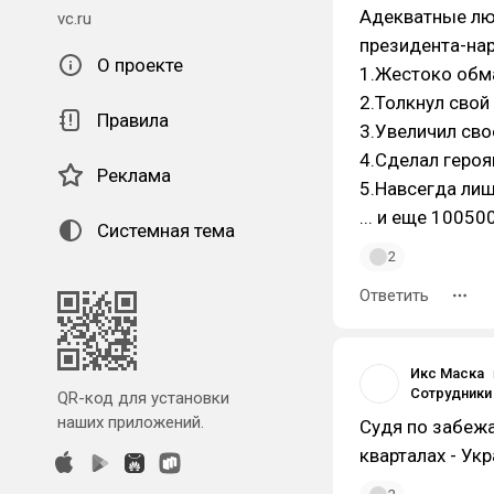
Адекватные лю
vc.ru
президента-нар
О проекте
1.Жестоко обм
2.Толкнул свой
Правила
3.Увеличил св
4.Сделал героя
Реклама
5.Навсегда лиш
... и еще 10050
Системная тема
2
Ответить
Икс Маска
QR-код для установки
наших приложений.
Судя по забеж
кварталах - Ук