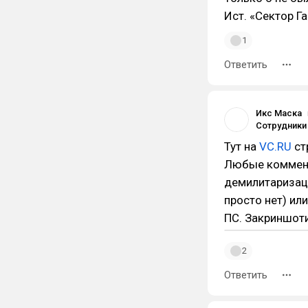
Ист. «Сектор Г
1
Ответить
Икс Маска
Тут на
VC.RU
ст
Любые коммент
демилитаризаци
просто нет) или
ПС. Закриншоти
2
Ответить