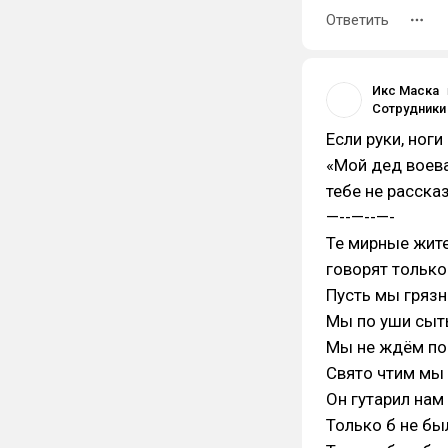
Ответить
Икс Маска
Если руки, ноги
«Мой дед воева
тебе не рассказ
—--—--—-
Те мирные жите
говорят только
Пусть мы грязн
Мы по уши сыт
Мы не ждём пок
Свято чтим мы
Он гутарил нам
Только б не бы