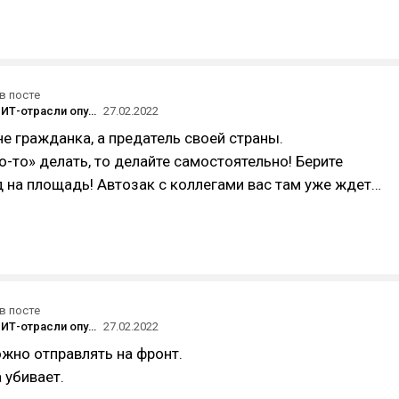
в посте
Сотрудники ИТ-отрасли опубликовали открытое письмо против «операции» в Украине — его подписало больше тысячи человек
27.02.2022
е гражданка, а предатель своей страны.
то-то» делать, то делайте самостоятельно! Берите
д на площадь! Автозак с коллегами вас там уже ждет…
в посте
Сотрудники ИТ-отрасли опубликовали открытое письмо против «операции» в Украине — его подписало больше тысячи человек
27.02.2022
жно отправлять на фронт.
 убивает.