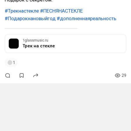
#Трекнастекле
#ПЕСНЯНАСТЕКЛЕ
#Подарокнановыйгод
#дополненнаяреальность
1glassmusic.ru
Трек на стекле
1
29