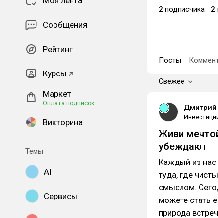
Моя лента
2
подписчика
2
Сообщения
Рейтинг
Посты
Коммент
Курсы
Свежее
Маркет
Оплата подписок
Дмитрий 
Инвестици
Викторина
Живи мечтой
убеждают
Темы
Каждый из нас 
AI
туда, где чист
смыслом. Сегод
Сервисы
можете стать е
природа встреч