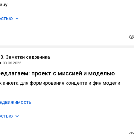
ачу.
остью
З. Заметки садовника
и
03.06.2025
редлагаем: проект с миссией и моделью
х анкета для формирования концепта и фин модели
недвижимость
остью