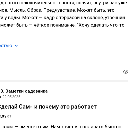
до этого заключительного поста, значит, внутри вас уже
ное. Мысль. Образ. Предчувствие. Может быть, это
а у воды. Может — кадр с террасой на склоне, утренний
А может быть — чёткое понимание: “Хочу сделать что-то
остью
З. Заметки садовника
и
22.05.2025
Сделай Сам» и почему это работает
одукт
, а мы — вместе с ним. Нам хочется создавать быстро,