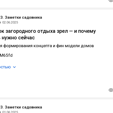
З. Заметки садовника
и
02.06.2025
к загородного отдыха зрел — и почему
 нужно сейчас
ля формирования концепта и фин модели домов
/3M65fd
остью
З. Заметки садовника
и
01.06.2025