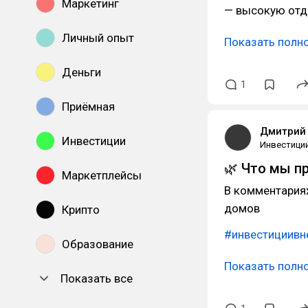
Маркетинг
— высокую отд
Личный опыт
Показать полн
Деньги
1
Приёмная
Дмитрий 
Инвестиции
Инвестици
🌿 Что мы п
Маркетплейсы
В комментария
домов
Крипто
#инвестициив
Образование
Показать полн
Показать все