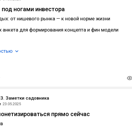
 под ногами инвестора
ых: от нишевого рынка — к новой норме жизни
х анкета для формирования концепта и фин модели
остью
З. Заметки садовника
и
23.05.2025
монетизироваться прямо сейчас
ыв