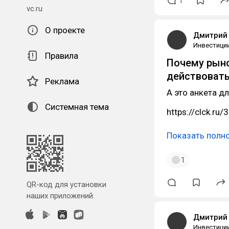
1
vc.ru
О проекте
Дмитрий 
Инвестици
Правила
Почему рыно
действовать
Реклама
А это анкета д
Системная тема
https://clck.ru
Показать полн
1
QR-код для установки
наших приложений.
Дмитрий 
Инвестици