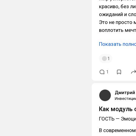
красиво, без л
ожиданий и сло
Это не просто 
воплотить мечт
Показать полн
1
1
Дмитрий 
Инвестици
Как модуль 
ГОСТЬ — Эмоц
В современном 