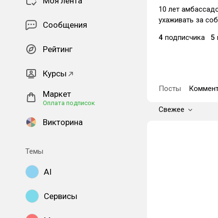
Моя лента
10 лет амбассад
ухаживать за со
Сообщения
4
подписчика
5
Рейтинг
Курсы
Посты
Коммент
Маркет
Оплата подписок
Свежее
Викторина
Темы
AI
Сервисы