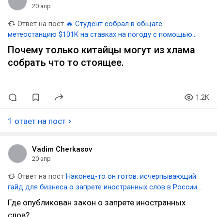
20 апр
Ответ на пост
🔥 Студент собрал в общаге
метеостанцию $101K на ставках на погоду с помощью
Claude и трёх Mac Mini
Почему только китайцы могут из хлама
собрать что то стоящее.
1.2K
1 ответ на пост
Vadim Cherkasov
20 апр
Ответ на пост
Наконец-то он готов: исчерпывающий
гайд для бизнеса о запрете иностранных слов в России
— всё самое важное в одном посте
Где опубликован закон о запрете иностранных
слов?