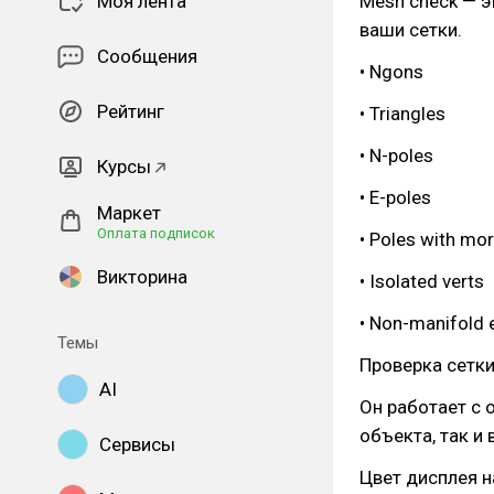
Моя лента
Mesh check — э
ваши сетки.
Сообщения
• Ngons
Рейтинг
• Triangles
• N-poles
Курсы
• E-poles
Маркет
Оплата подписок
• Poles with mo
Викторина
• Isolated verts
• Non-manifold
Темы
Проверка сетки
AI
Он работает с 
объекта, так и
Сервисы
Цвет дисплея н