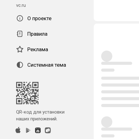
vc.ru
О проекте
Правила
Реклама
Системная тема
QR-код для установки
наших приложений.