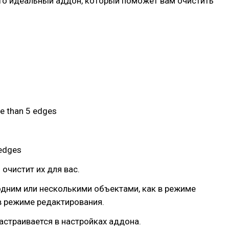
то идеальный аддон, который поможет вам очистить
re than 5 edges
 edges
 очистит их для вас.
одним или несколькими объектами, как в режиме
 в режиме редактирования.
астраивается в настройках аддона.