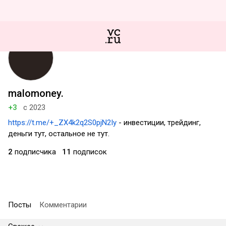
malomoney.
+3
с 2023
https://t.me/+_ZX4k2q2S0pjN2Iy
- инвестиции, трейдинг,
деньги тут, остальное не тут.
2
подписчика
11
подписок
Посты
Комментарии