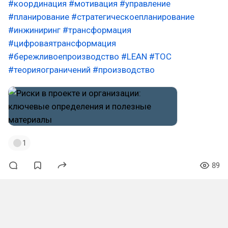
#координация
#мотивация
#управление
#планирование
#стратегическоепланирование
#инжиниринг
#трансформация
#цифроваятрансформация
#бережливоепроизводство
#LEAN
#ТОС
#теорияограничений
#производство
1
89