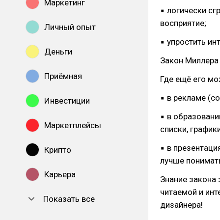
Маркетинг
▪ логически сг
восприятие;
Личный опыт
▪ упростить ин
Деньги
Закон Миллера 
Приёмная
Где ещё его мо
▪ в рекламе (с
Инвестиции
▪ в образован
Маркетплейсы
списки, график
▪ в презентаци
Крипто
лучше понимат
Карьера
Знание закона
читаемой и инт
Показать все
дизайнера!