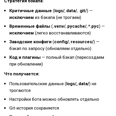
Стратегия бэкапа:
Критичные данные
(
logs/
,
data/
, .
git/
) —
исключаем
из бэкапа (не трогаем)
Временные файлы
(
.venv/
,
pycache/
,
*.pyc
) —
исключаем
(легко восстанавливаются)
Заводские конфиги
(
config/
,
resources/
) —
бэкап по запросу (обновляем отдельно)
Код и плагины
— полный бэкап (пересоздаем
при обновлении)
Что получается:
Пользовательские данные (
logs/,
data/
) не
трогаются
Настройки бота можно обновлять отдельно
Git-история сохраняется