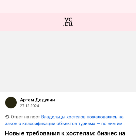
Артем Дедулин
27.12.2024
Ответ на пост
Владельцы хостелов пожаловались на
закон о классификации объектов туризма — по ним им
придётся на треть сократить заселённость номеров и
Новые требования к хостелам: бизнес на