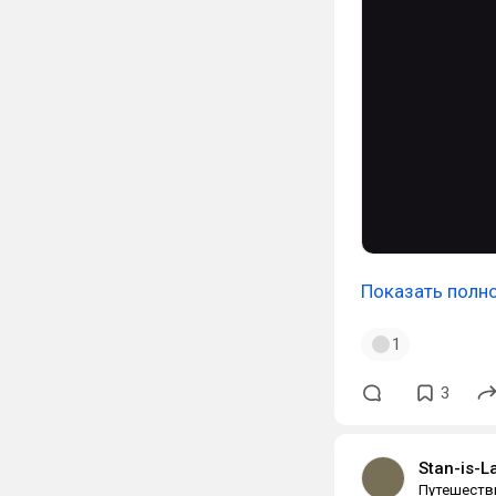
Показать полн
1
3
Stan-is-L
Путешеств