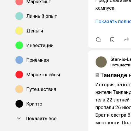
Предполагаемый
Маркетинг
кампуса.
Личный опыт
Показать полн
Деньги
Инвестиции
Stan-is-L
Приёмная
Путешеств
Маркетплейсы
В Таиланде 
История, за ко
Путешествия
жители Таиланд
тела 22-летней
Крипто
пропали 26 июля
Брат и сестра 
Показать все
местности. По