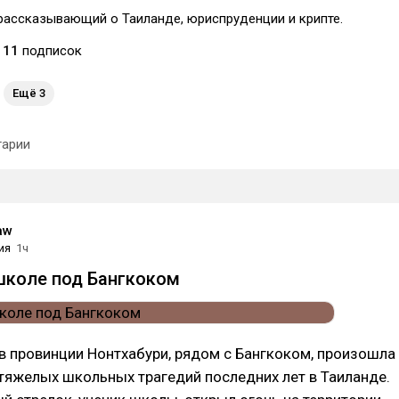
рассказывающий о Таиланде, юриспруденции и крипте.
11
подписок
Ещё 3
арии
aw
ия
1ч
школе под Бангкоком
в провинции Нонтхабури, рядом с Бангкоком, произошла
тяжелых школьных трагедий последних лет в Таиланде.