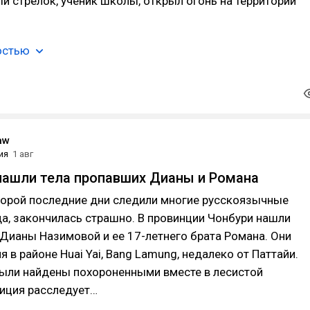
 стрелок, ученик школы, открыл огонь на территории
остью
aw
ия
1 авг
нашли тела пропавших Дианы и Романа
торой последние дни следили многие русскоязычные
а, закончилась страшно. В провинции Чонбури нашли
 Дианы Назимовой и ее 17-летнего брата Романа. Они
 в районе Huai Yai, Bang Lamung, недалеко от Паттайи.
были найдены похороненными вместе в лесистой
лиция расследует…