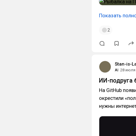
Показать полн
2
Stan-is-L
AI
28 июля
ИИ-подруга 
На GitHub поя
окрестили «пол
нужны интернет