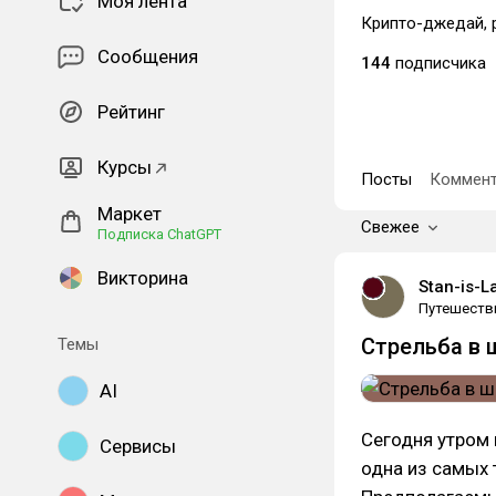
Моя лента
Крипто-джедай, 
Сообщения
144
подписчика
Рейтинг
Курсы
Посты
Коммент
Маркет
Свежее
Подписка ChatGPT
Викторина
Stan-is-L
Путешеств
Стрельба в 
Темы
AI
Сегодня утром 
Сервисы
одна из самых 