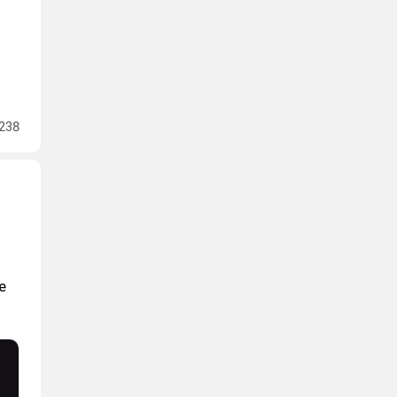
238
е