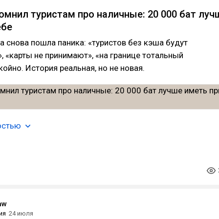
омнил туристам про наличные: 20 000 бат луч
ебе
а снова пошла паника: «туристов без кэша будут
, «карты не принимают», «на границе тотальный
койно. История реальная, но не новая.
остью
aw
ия
24 июля