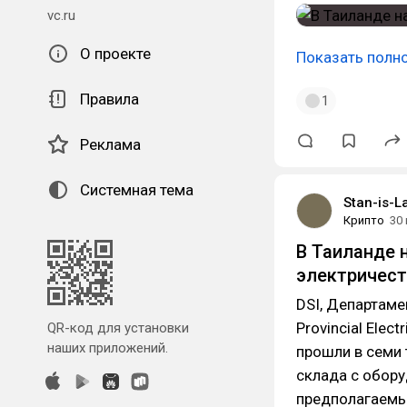
vc.ru
О проекте
Показать полн
Правила
1
Реклама
Системная тема
Stan-is-L
Крипто
30
В Таиланде 
электричест
DSI, Департаме
Provincial Elect
QR-код для установки
наших приложений.
прошли в семи 
склада с обору
предполагаемы