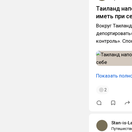
Таиланд нап
иметь при с
Вокруг Таиланд
депортировать»
контроль». Спо
Показать полн
2
Stan-is-L
Путешеств