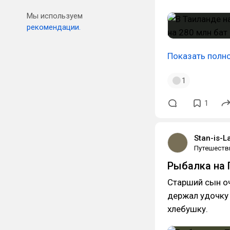
Мы используем
рекомендации.
Показать полн
1
1
Stan-is-L
Путешеств
Рыбалка на П
Старший сын оч
держал удочку 
хлебушку.