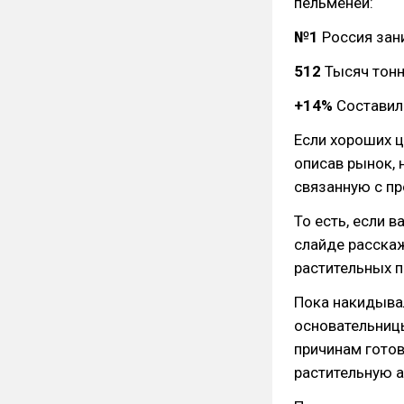
пельменей:
№1
Россия зан
512
Тысяч тонн
+14%
Составил 
Если хороших ц
описав рынок, 
связанную с пр
То есть, если 
слайде расскаж
растительных п
Пока накидывал
основательницы
причинам гото
растительную а