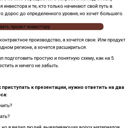
я инвестора и те, кто только начинают свой путь в
 кто дорос до определенного уровня, но хочет большего.
контрактное производство, а хочется свое. Или продукт
одном регионе, а хочется расшириться.
л подготовить простую и понятную схему, как на 5
естить и ничего не забыть.
к приступать к презентации, нужно ответить на два
са:
учить?
дать?
, но я видел людей, вываливающих ворох материалов,