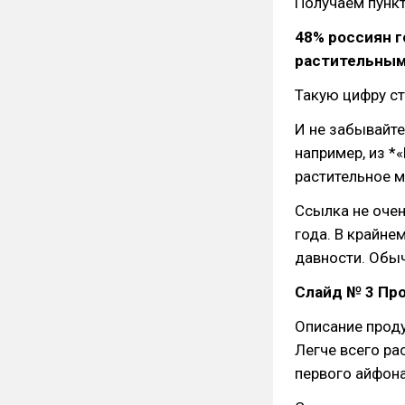
Получаем пункт
48% россиян 
растительным
Такую цифру ст
И не забывайте
например, из *
растительное м
Ссылка не очен
года. В крайне
давности. Обы
Слайд № 3 Пр
Описание прод
Легче всего ра
первого айфона