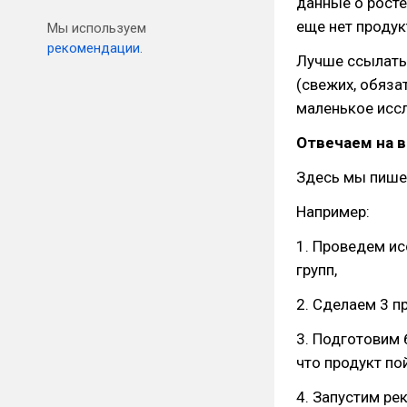
данные о росте
еще нет продук
Мы используем
рекомендации.
Лучше ссылать
(свежих, обяза
маленькое иссл
Отвечаем на в
Здесь мы пишем
Например:
1. Проведем ис
групп,
2. Сделаем 3 п
3. Подготовим 
что продукт по
4. Запустим ре