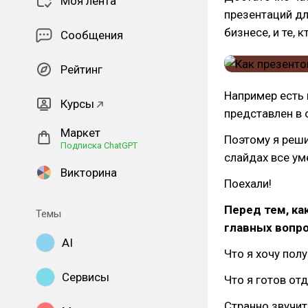
Моя лента
презентаций дл
бизнесе, и те,
Сообщения
Рейтинг
Например есть 
Курсы
представлен в 
Маркет
Поэтому я реши
Подписка ChatGPT
слайдах все ум
Викторина
Поехали!
Перед тем, ка
Темы
главных вопро
AI
Что я хочу пол
Сервисы
Что я готов от
Странно звучит