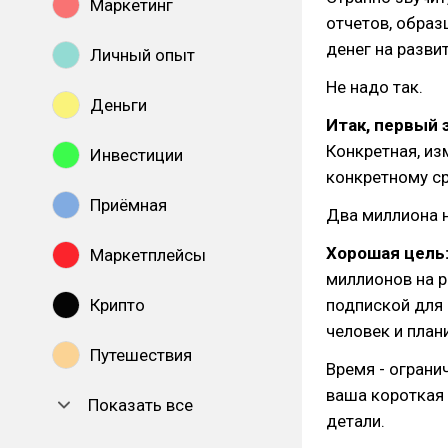
Маркетинг
отчетов, образ
денег на разви
Личный опыт
Не надо так.
Деньги
Итак, первый 
Конкретная, из
Инвестиции
конкретному ср
Приёмная
Два миллиона н
Хорошая цель
Маркетплейсы
миллионов на 
Крипто
подпиской для
человек и план
Путешествия
Время - ограни
ваша короткая 
Показать все
детали.