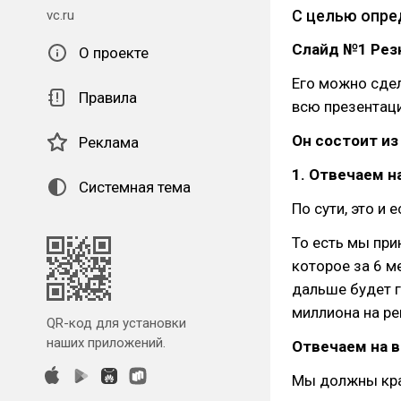
С целью опре
vc.ru
Слайд №1 Резю
О проекте
Его можно сдел
Правила
всю презентац
Он состоит из 
Реклама
1. Отвечаем н
Системная тема
По сути, это и
То есть мы при
которое за 6 м
дальше будет г
миллиона на р
QR-код для установки
наших приложений.
Отвечаем на в
Мы должны крат