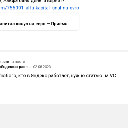
ь, Альфа банк деньги вернет?
aim/756091-alfa-kapital-kinul-na-evro
Альфа Капитал кинул на евро — Приёмная на vc.ru
лчать
в посте
Нейросеть «Яндекса» распознала 24 тысячи выпусков газеты «Советский спорт» для сервиса «Поиск по архивам»
02.08.2023
 любого, кто в Яндекс работает, нужно статью на VC