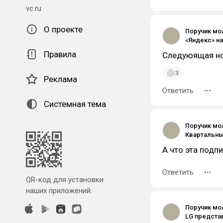
vc.ru
О проекте
Поручик мо
Правила
Следуюящая но
3
Реклама
Ответить
Системная тема
Поручик мо
А что эта подп
Ответить
QR-код для установки
наших приложений.
Поручик мо