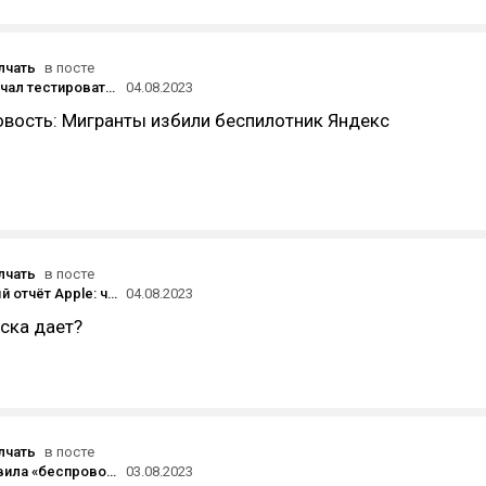
лчать
в посте
«Яндекс» начал тестировать в Москве беспилотники без водителя за рулём
04.08.2023
вость: Мигранты избили беспилотник Яндекс
лчать
в посте
Квартальный отчёт Apple: число платных подписчиков превысило 1 млрд, выручка от продаж iPad сократилась на 20%
04.08.2023
иска дает?
лчать
в посте
LG представила «беспроводной» 97-дюймовый OLED-телевизор — за £28 тысяч
03.08.2023