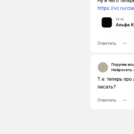
Ну и чего тепер
https://vc.ru/cl
vc.ru
Ответить
Поручик мо
Т.е. теперь про
писать?
Ответить