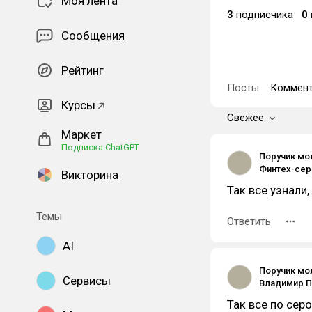
Моя лента
3
подписчика
0
Сообщения
Рейтинг
Посты
Коммент
Курсы
Свежее
Маркет
Подписка ChatGPT
Поручик мо
Викторина
Так все узнали,
Темы
Ответить
AI
Поручик мо
Сервисы
Так все по сер