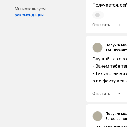
Получается, се
Мы используем
рекомендации.
7
Ответить
Поручик мо
Слушай.. а хоро
- Зачем тебе т
- Так это вмес
а по факту все 
Ответить
Поручик мо