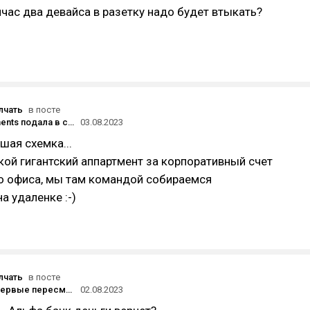
йчас два девайса в разетку надо будет втыкать?
лчать
в посте
TMT Investments подала в суд на сервис для обучения геймеров Legionfarm, обвинив в растрате основателя Алексея Белянкина
03.08.2023
шая схемка...
акой гигантский аппартмент за корпоративный счет
то офиса, мы там командой собираемся
на удаленке :-)
лчать
в посте
Euroclear впервые пересмотрел отказ в разблокировке активов российского инвестора
02.08.2023