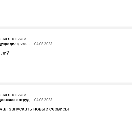
лчать
в посте
Латвия предупредила, что может выслать из страны 6000 россиян, которые отказались сдавать экзамен на знание языка
04.08.2023
 ли?
лчать
в посте
Google предложила сотрудникам номера в отеле на территории кампуса по $99 за ночь, чтобы «не ехать утром в офис»
04.08.2023
чал запускать новые сервисы