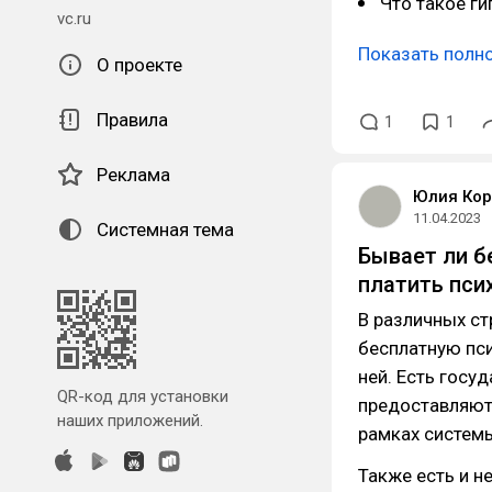
Что такое ги
vc.ru
Показать полн
О проекте
Правила
1
1
Реклама
Юлия Кор
11.04.2023
Системная тема
Бывает ли б
платить пси
В различных с
бесплатную пс
ней. Есть госу
QR-код для установки
предоставляют
наших приложений.
рамках систем
Также есть и н