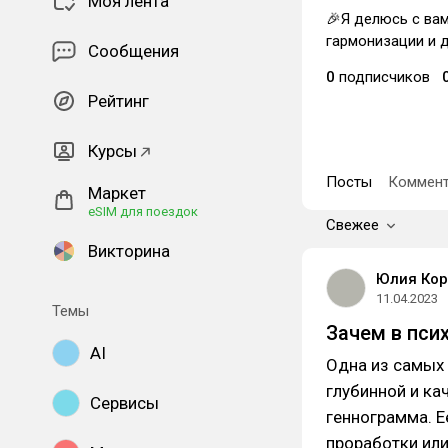
Моя лента
🎉Я делюсь с ва
гармонизации и 
Сообщения
0
подписчиков
Рейтинг
Курсы
Посты
Коммент
Маркет
eSIM для поездок
Свежее
Викторина
Юлия Кор
11.04.2023
Темы
Зачем в пси
AI
Одна из самых 
глубинной и ка
Сервисы
геннограмма. 
проработки или