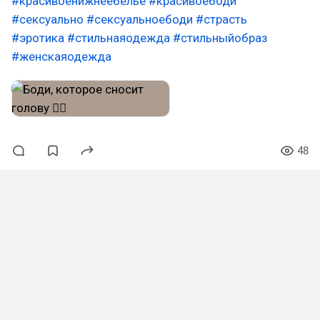
#красивоенижнеебелье
#красивоебоди
#сексуально
#сексуальноебоди
#страсть
#эротика
#стильнаяодежда
#стильныйобраз
#женскаяодежда
48