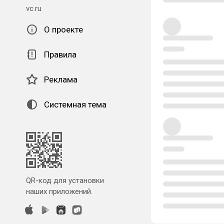
vc.ru
О проекте
Правила
Реклама
Системная тема
QR-код для установки
наших приложений.