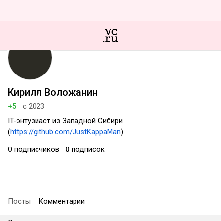
Кирилл Воложанин
+5
с 2023
IT-энтузиаст из Западной Сибири
(
https://github.com/JustKappaMan
)
0
подписчиков
0
подписок
Посты
Комментарии