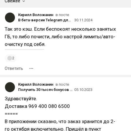
Свежее
Кирилл Воложанин
в посте
В бета-версии Telegram для Android обнаружили программу аффилиатных ссылок
30.11.2024
Так это кэш. Если беспокоят несколько занятых
ГБ, то либо почисти, либо настрой лимиты/авто-
очистку под себя.
2
Ответить
Кирилл Воложанин
в посте
Получить 30 тысяч бонусов для продвижения на «Мегамаркете»
05.10.2023
Здравствуйте.
Доставка 969 400 080 6500
=====
В приложении сказано, что заказ хранится до 2-
го октября включительно. Пришёл в пункт