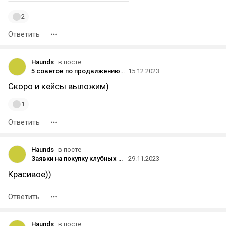
2
Ответить
Haunds
в посте
5 советов по продвижению фитнес-клубов в Telegram ADS
15.12.2023
Скоро и кейсы выложим)
1
Ответить
Haunds
в посте
Заявки на покупку клубных карт по 1200 руб в честь дня рождения World Class PREMIUM в Ростове
29.11.2023
Красивое))
Ответить
Haunds
в посте