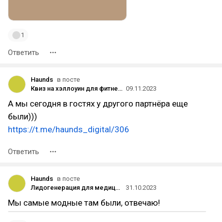
1
Ответить
Haunds
в посте
Квиз на хэллоуин для фитнес-клуба с конверсией в 20%
09.11.2023
А мы сегодня в гостях у другого партнёра еще
были)))
https://t.me/haunds_digital/306
Ответить
Haunds
в посте
Лидогенерация для медицины и бьюти. Инсайты с VK Digital Day
31.10.2023
Мы самые модные там были, отвечаю!