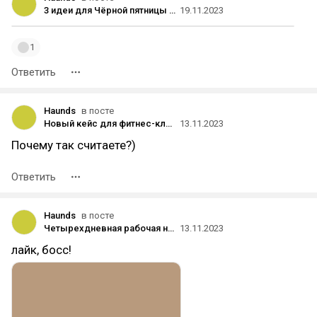
3 идеи для Чёрной пятницы в фитнес-клубе, которые интереснее, чем «Скидки до 90%»
19.11.2023
1
Ответить
Haunds
в посте
Новый кейс для фитнес-клуба в сегменте «бизнес»
13.11.2023
Почему так считаете?)
Ответить
Haunds
в посте
Четырехдневная рабочая неделя или как завоевать любовь поколений Y и Z на рынке труда
13.11.2023
лайк, босс!