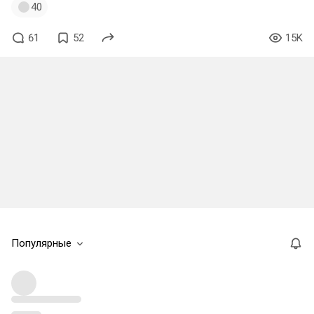
40
61
52
15K
Популярные