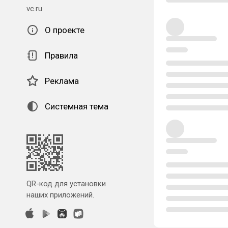
vc.ru
О проекте
Правила
Реклама
Системная тема
QR-код для установки
наших приложений.