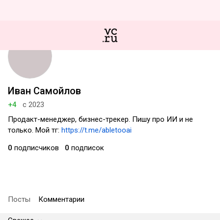
Иван Самойлов
+4
с 2023
Продакт-менеджер, бизнес-трекер. Пишу про ИИ и не
только. Мой тг:
https://t.me/abletooai
0
подписчиков
0
подписок
Посты
Комментарии