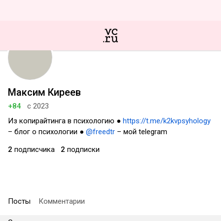
Максим Киреев
+84
с 2023
Из копирайтинга в психологию ●
https://t.me/k2kvpsyhology
– блог о психологии ●
@freedtr
– мой telegram
2
подписчика
2
подписки
Посты
Комментарии