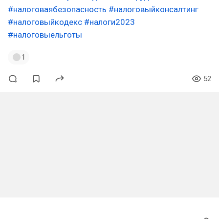
#налоговаябезопасность
#налоговыйконсалтинг
#налоговыйкодекс
#налоги2023
#налоговыельготы
1
52