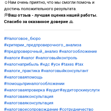
☺Нам очень приятно, что мы смогли помочь и
достичь положительного результата.
💭
Ваш отзыв - лучшая оценка нашей работы.
Спасибо за оказанное доверие
🙏
#Налоговое_бюро
#критерии_предпроверочного_анализа
#предпроверочный_анализ
#налогообложение
#налоги
#налог
#налоговыйконтроль
#налогнаприбыль
#ндс
#усн
#taxes
#tax
#налоги_практика
#налоговыйконсультант
#налоговаяпомощь
#помощьприналогообложении
#налоговаяпроверка
#аудит
#аудиторскиеуслуги
#налоговаяконсультация
#налоговаяконсультация
#налоговоесопровождение
#сотрудничество