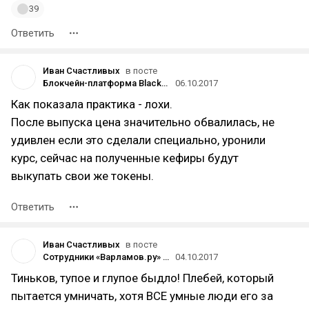
39
Ответить
Иван Счастливых
в посте
Блокчейн-платформа Blackmoon Ильи Перекопского привлекла криптовалюту на $30 млн в ходе ICO
06.10.2017
Как показала практика - лохи.
После выпуска цена значительно обвалилась, не
удивлен если это сделали специально, уронили
курс, сейчас на полученные кефиры будут
выкупать свои же токены.
Ответить
Иван Счастливых
в посте
Сотрудники «Варламов.ру» рассказали о постоянных переработках из-за требований Ильи Варламова*
04.10.2017
Тиньков, тупое и глупое быдло! Плебей, который
пытается умничать, хотя ВСЕ умные люди его за