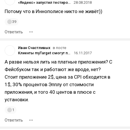
«Яндекс» запустил тестирование бесплатного такси на беспилотных машинах в Иннополисе
28.08.2018
Потому что в Иннополисе никто не живёт))
39
Ответить
Иван Счастливых
в посте
Клиенты myTarget смогут продвигать приложения в «Одноклассниках» и «ВКонтакте» с оплатой за факт установки
16.11.2017
А разве нельзя лить на платные приложения? С
Фейсбуком так и работают же вроде, нет?
Стоит приложение 2$, цена за CPI обходится в
1$, 30% процентов Эпплу от стоимости
приложения, и того 40 центов в плюсе с
установки.
1
Ответить