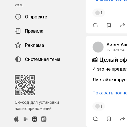
vc.ru
1
О проекте
Правила
Артем Ан
Реклама
12.04.2024
Системная тема
📸 Целый оф
И это не преде
Листайте карус
Показать полн
QR-код для установки
1
наших приложений.