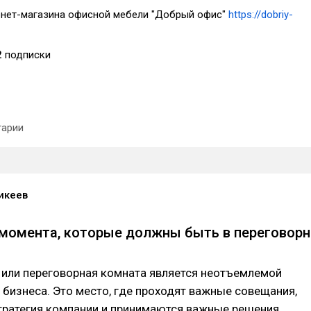
рнет-магазина офисной мебели "Добрый офис"
https://dobriy-
2
подписки
арии
икеев
момента, которые должны быть в переговор
 или переговорная комната является неотъемлемой
бизнеса. Это место, где проходят важные совещания,
тратегия компании и принимаются важные решения.