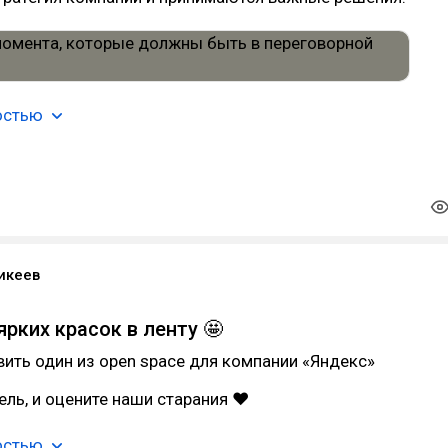
остью
икеев
рких красок в ленту 🤩
ить один из open space для компании «Яндекс»
ель, и оцените наши старания ❤
остью