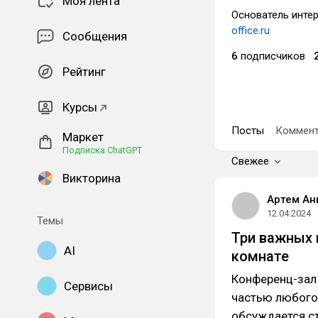
Моя лента
Основатель инте
office.ru
Сообщения
6
подписчиков
Рейтинг
Курсы
Посты
Коммент
Маркет
Подписка ChatGPT
Свежее
Викторина
Артем Ан
12.04.2024
Темы
Три важных 
AI
комнате
Конференц-зал
Сервисы
частью любого 
обсуждается с