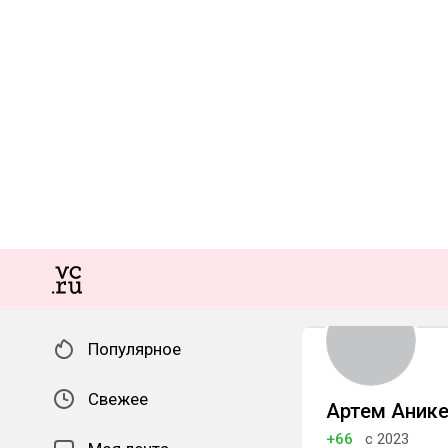
Популярное
Свежее
Артем Аник
+66
с 2023