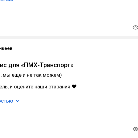
икеев
ис для «ПМХ-Транспорт»
л, мы еще и не так можем)
ель, и оцените наши старания ❤
остью