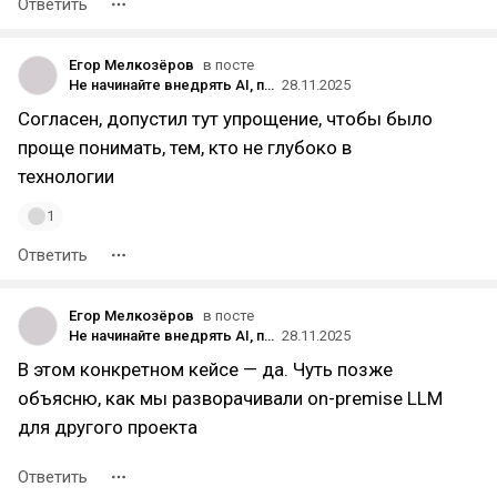
Ответить
Егор Мелкозёров
в посте
Не начинайте внедрять AI, пока не узнаете про RAG. Основа, без которой любые AI-трансформации обречены.
28.11.2025
Согласен, допустил тут упрощение, чтобы было
проще понимать, тем, кто не глубоко в
технологии
1
Ответить
Егор Мелкозёров
в посте
Не начинайте внедрять AI, пока не узнаете про RAG. Основа, без которой любые AI-трансформации обречены.
28.11.2025
В этом конкретном кейсе — да. Чуть позже
объясню, как мы разворачивали on-premise LLM
для другого проекта
Ответить