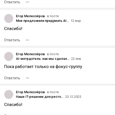
Ответить
Егор Мелкозёров
в посте
Мне предложили придумать AI-трансформацию для целой республики. Вот какой путь я предложил Сан-Марино
12 мар
Спасибо!
Ответить
Егор Мелкозёров
в посте
AI-метрдотель: как мы сделали реального ИИ-сотрудника для сети ресторанов
22 янв
Пока работает только на фокус-группу
Ответить
Егор Мелкозёров
в посте
Наше IT-решение для ресторанов, которое повысило средний чек, LTV, заполняемость ресторана и разгрузило работу персонала
23.12.2025
Спасибо!