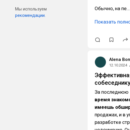
Обычно, на пе…
Мы используем
рекомендации.
Показать полн
Alena Bo
12.10.2024
Эффективная
собеседник
За последнюю 
время знакомс
имеешь обши
продажах, и в 
разработке стр
недоумение. О