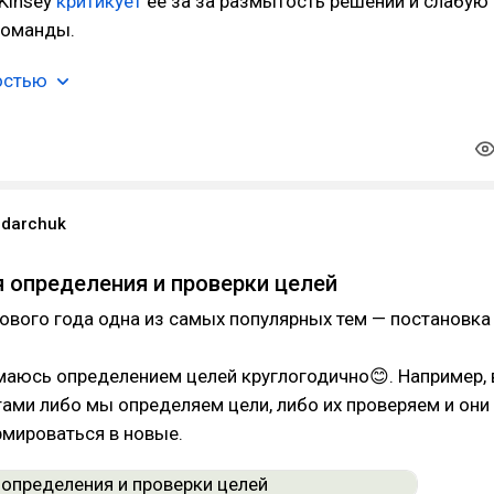
Kinsey
критикует
ее за за размытость решений и слабую
команды.
остью
ndarchuk
 определения и проверки целей
ового года одна из самых популярных тем — постановка
маюсь определением целей круглогодично😊. Например, 
тами либо мы определяем цели, либо их проверяем и они
рмироваться в новые.