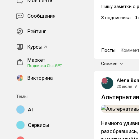
Моя лента
Пишу заметки о 
Сообщения
3
подписчика
0
Рейтинг
Курсы
Посты
Коммент
Маркет
Свежее
Подписка ChatGPT
Викторина
Alena Bo
20 июля
Альтернатив
Темы
AI
Немного удивил
Сервисы
разобравшись, 