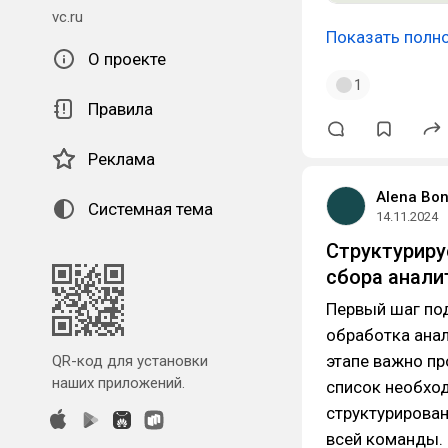
vc.ru
Показать полн
О проекте
1
Правила
Реклама
Alena Bo
Системная тема
14.11.2024
Структуриру
сбора анали
Первый шаг под
обработка ана
этапе важно п
QR-код для установки
наших приложений.
список необход
структурирова
всей команды.