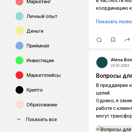
в частности Ms
Маркетинг
координацию 
Личный опыт
Показать полн
Деньги
Приёмная
Alena Bo
Инвестиции
23.01.2025
Маркетплейсы
Вопросы для
В преддверие н
Крипто
целей.
Однако, я зани
Образование
работе с клиен
могут трансфо
Показать все