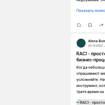
Показать полн
Alena Bo
05.10.2024
RACI - прос
бизнес-проц
Когда небольши
спрашивают мен
усложняйте. На
инструмент, ко
тратя время на