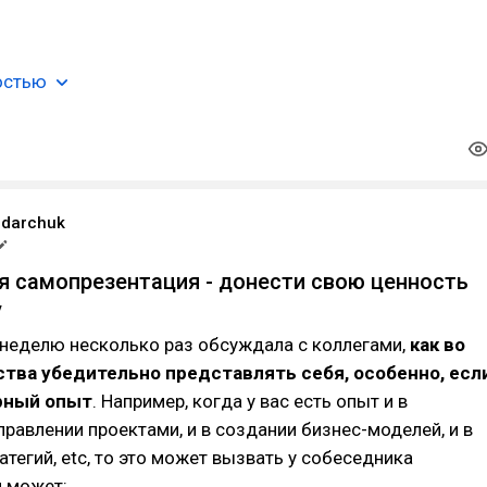
остью
ndarchuk
 самопрезентация - донести свою ценность
у
неделю несколько раз обсуждала с коллегами,
как во
тва убедительно представлять себя, особенно, есл
рный опыт
. Например, когда у вас есть опыт и в
управлении проектами, и в создании бизнес-моделей, и в
атегий, etc, то это может вызвать у собеседника
н может: