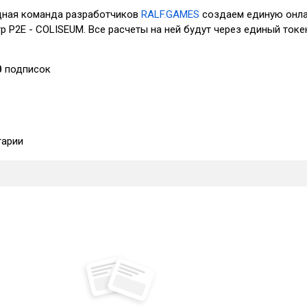
дная команда разработчиков
RALF.GAMES
создаем единую онл
р P2E - COLISEUM. Все расчеты на ней будут через единый токе
0
подписок
арии