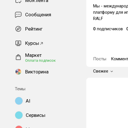
Моя лента
Мы - междунаро
платформу для иг
Сообщения
RALF
Рейтинг
0
подписчиков
Курсы
Маркет
Посты
Коммент
Оплата подписок
Свежее
Викторина
Темы
AI
Сервисы